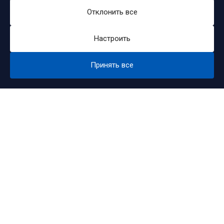
Отклонить все
Настроить
Принять все
СТЕРЛИТАМАКСКОЕ ГОСУДАРСТВЕННОЕ
ТЕАТРАЛЬНО-КОНЦЕРТНОЕ ОБЪЕДИНЕНИЕ
СТӘРЛЕТАМАҠ ДӘҮЛӘТ ТЕАТР-КОНЦЕРТ БЕРЛӘШМӘҺЕ
АДРЕС -
Стерлитамак, Проспект Ленина, д. 30В