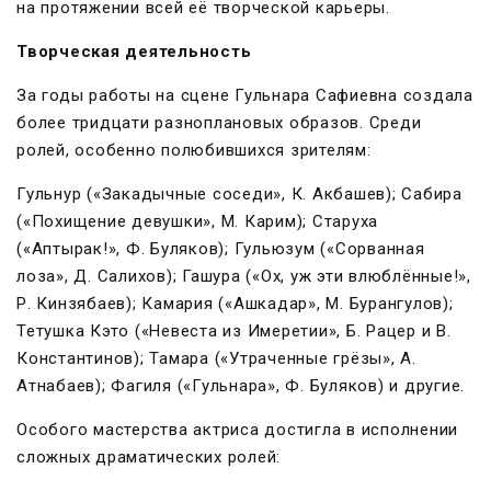
на протяжении всей её творческой карьеры.
Творческая деятельность
За годы работы на сцене Гульнара Сафиевна создала
более тридцати разноплановых образов. Среди
ролей, особенно полюбившихся зрителям:
Гульнур («Закадычные соседи», К. Акбашев); Сабира
(«Похищение девушки», М. Карим); Старуха
(«Аптырак!», Ф. Буляков); Гульюзум («Сорванная
лоза», Д. Салихов); Гашура («Ох, уж эти влюблённые!»,
Р. Кинзябаев); Камария («Ашкадар», М. Бурангулов);
Тетушка Кэто («Невеста из Имеретии», Б. Рацер и В.
Константинов); Тамара («Утраченные грёзы», А.
Атнабаев); Фагиля («Гульнара», Ф. Буляков) и другие.
Особого мастерства актриса достигла в исполнении
сложных драматических ролей: