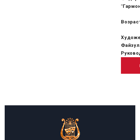
"Гармо
Возраст
Художе
Файзул
Руково