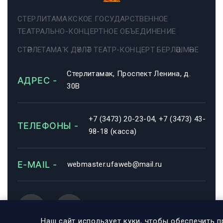
СТЕРЛИТАМАКСКОЕ ГОСУДАРСТВЕННОЕ
ТЕАТРАЛЬНО-КОНЦЕРТНОЕ ОБЪЕДИНЕНИЕ
СТӘРЛЕТАМАҠ ДӘҮЛӘТ ТЕАТР-КОНЦЕРТ БЕРЛӘШМӘҺЕ
Стерлитамак, Проспект Ленина, д.
АДРЕС -
30В
+7 (3473) 20-23-04, +7 (3473) 43-
ТЕЛЕФОНЫ -
98-18 (касса)
E-MAIL -
webmaster.ufaweb@mail.ru
Наш сайт использует куки, чтобы обеспечить п