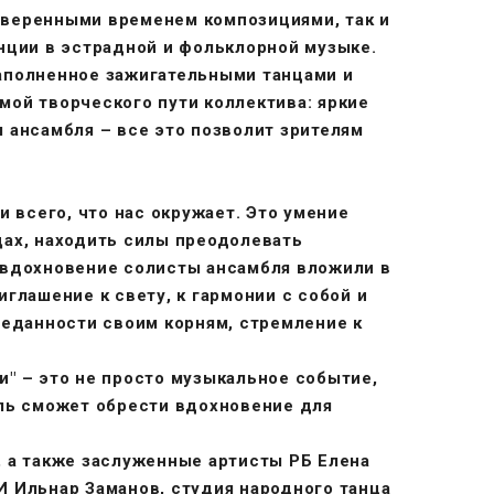
оверенными временем композициями, так и
ции в эстрадной и фольклорной музыке.
аполненное зажигательными танцами и
ой творческого пути коллектива: яркие
 ансамбля – все это позволит зрителям
и всего, что нас окружает. Это умение
щах, находить силы преодолевать
 вдохновение солисты ансамбля вложили в
глашение к свету, к гармонии с собой и
реданности своим корням, стремление к
" – это не просто музыкальное событие,
ель сможет обрести вдохновение для
 а также заслуженные артисты РБ Елена
 Ильнар Заманов, студия народного танца