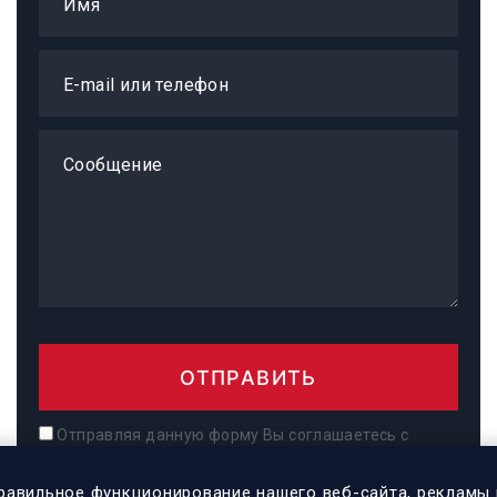
Имя
E-mail или телефон
Сообщение
ОТПРАВИТЬ
Отправляя данную форму Вы соглашаетесь с
нашей
политикой конфиденциальности.
и даете
согласие на обработку персональных данных
равильное функционирование нашего веб-сайта, рекламы 