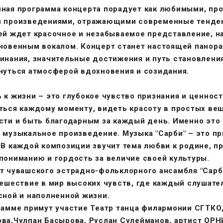
ная программа концерта порадует как любимыми, пр
 произведениями, отражающими современные тенден
ей ждет красочное и незабываемое представление, н
новенным вокалом. Концерт станет настоящей панорам
инания, значительные достижения и путь становления
нуться атмосферой вдохновения и созидания.
 к жизни – это глубокое чувство признания и ценност
ться каждому моменту, видеть красоту в простых ве
сти и быть благодарным за каждый день. Именно это
 музыкальное произведение. Музыка "Сарби" – это при
 В каждой композиции звучит тема любви к родине, п
пониманию и гордость за величие своей культуры.
т чувашского эстрадно-фольклорного ансамбля "Сарби
тешествие в мир высоких чувств, где каждый слушат
сной и наполненной жизни.
рамме примут участие Театр танца филармонии СГТКО,
ва,Чулпан Басырова, Руслан Сулейманов, артист ОРНИ