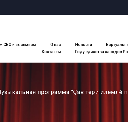
м СВО и их семьям
О нас
Новости
Виртуальн
Контакты
Году единства народов Р
узыкальная программа “Çав тери илемлĕ пу