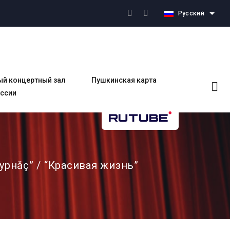
Русский
ый концертный зал
Пушкинская карта
оссии
рнǎç” / “Красивая жизнь”