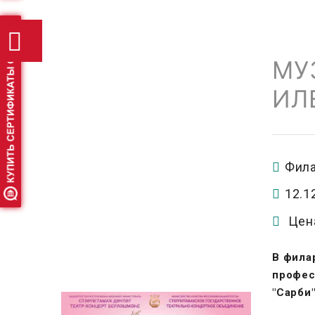
Версия
МУ
ИЛ
для
слабовидящих
Фил
12.1
Цен
В фила
профес
"Сарби