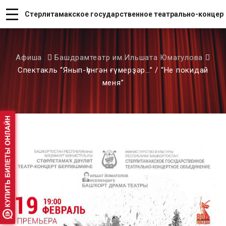
Стерлитамакское государственное театрально-концер
Афиша
Башдрамтеатр им.Ильшата Юмагулова
Спектакль “Янып-һүнгән ғүмерҙәр…” / “Не покидай
меня”