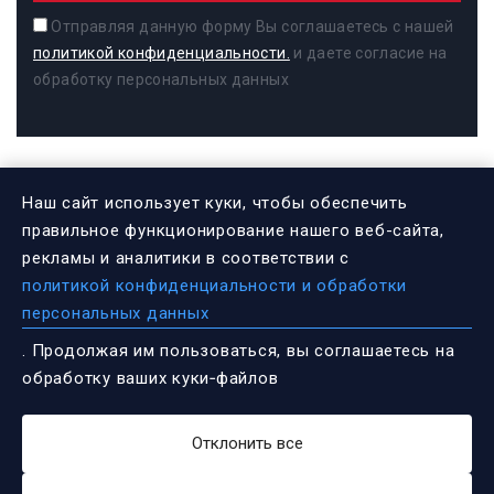
Отправляя данную форму Вы соглашаетесь с нашей
политикой конфиденциальности.
и даете согласие на
обработку персональных данных
Наш сайт использует куки, чтобы обеспечить
ИНФОРМАЦИЯ
правильное функционирование нашего веб-сайта,
рекламы и аналитики в соответствии с
политикой конфиденциальности и обработки
Федеральный проект «Культура
персональных данных
малой Родины»
. Продолжая им пользоваться, вы соглашаетесь на
обработку ваших куки‑файлов
Независимая оценка качества
оказания услуг. Анкета
Отклонить все