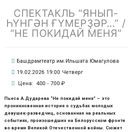
СПЕКТАКЛЬ “ЯНЫП-
ҺҮНГӘН ҒҮМЕРҘӘР…” /
“НЕ ПОКИДАЙ МЕНЯ”
Башдрамтеатр им.Ильшата Юмагулова
19.02.2026 19:00
Четверг
Цена:
400 -
700 ₽
Пьеса А.Дударева “Не покидай меня” – это
проникновенная история о судьбах молодых
девушек-разведчиц, основанная на реальных
событиях, произошедших на Белорусском фронте
во время Великой Отечественной войны. Сюжет