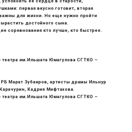
, успокоить ее сердце в старости,
ушками: первая вкусно готовит, вторая
и важны для жизни. Но еще нужно пройти
вырастить достойного сына.
ие соревнования кто лучше, кто быстрее.
 театра им.Ильшата Юмагулова СГТКО –
 РБ Марат Зубаиров, артисты драмы Ильнур
Карачурин, Кадрия Мифтахова.
 театра им.Ильшата Юмагулова СГТКО –