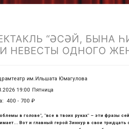
ЕКТАКЛЬ “ӘСӘЙ, БЫНА Һ
РИ НЕВЕСТЫ ОДНОГО ЖЕ
рамтеатр им.Ильшата Юмагулова
3.2026 19:00
Пятница
а:
400 -
700 ₽
облемы в голове", "все в твоих руках" – эти фразы сей
нимает... Вот и главный герой Зиннур в свои тридцать