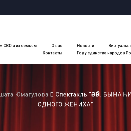
м СВО и их семьям
О нас
Новости
Виртуальн
Контакты
Году единства народов Р
шата Юмагулова
Спектакль “ӘСӘЙ, БЫНА Һ
ОДНОГО ЖЕНИХА”