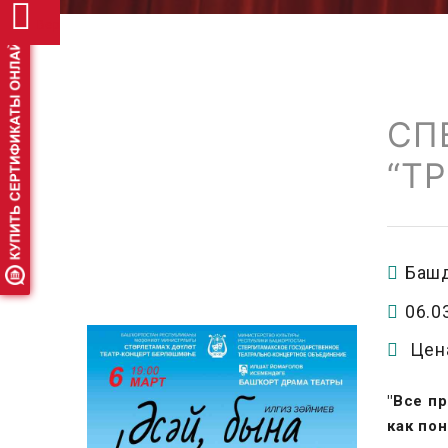
Версия
для
СП
слабовидящих
“Т
Башд
06.0
Цен
"Все пр
как по