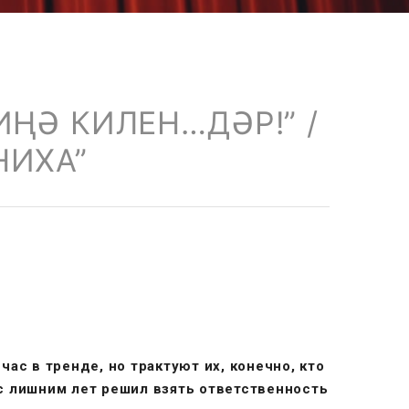
ИҢӘ КИЛЕН…ДӘР!” /
НИХА”
час в тренде, но трактуют их, конечно, кто
 с лишним лет решил взять ответственность