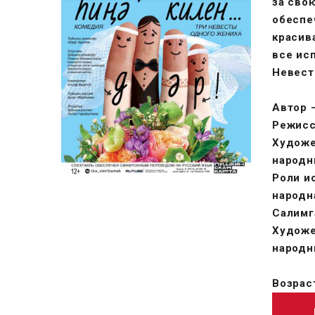
за сво
обеспе
красив
все ис
Невест
Автор 
Режисс
Художе
народн
Роли и
народн
Салимг
Художе
народн
Возрас