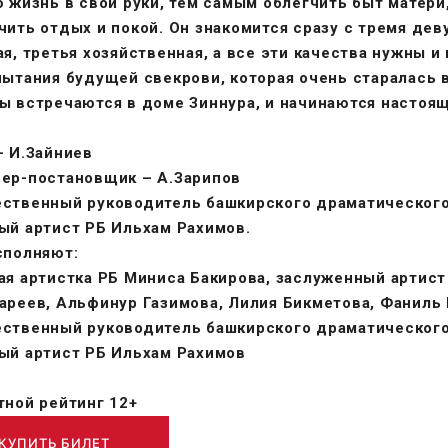
ю жизнь в свои руки, тем самым облегчить быт матери
чить отдых и покой. Он знакомится сразу с тремя дев
ая, третья хозяйственная, а все эти качества нужны 
пытания будущей свекрови, которая очень старалась 
ы встречаются в доме Зиннура, и начинаются настоящ
– И.Зайниев
ер-постановщик – А.Зарипов
ственный руководитель башкирского драматического
ый артист РБ Ильхам Рахимов.
сполняют:
ая артистка РБ Миниса Бакирова, заслуженный артист
ареев, Альфинур Газимова, Лилия Бикметова, Фаниль 
ственный руководитель башкирского драматического
ый артист РБ Ильхам Рахимов
тной рейтинг 12+
КУПИТЬ БИЛЕТ