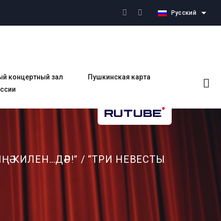
Русский
ый концертный зал
Пушкинская карта
оссии
ИҢӘ КИЛЕН…ДӘР!” / “ТРИ НЕВЕСТЫ