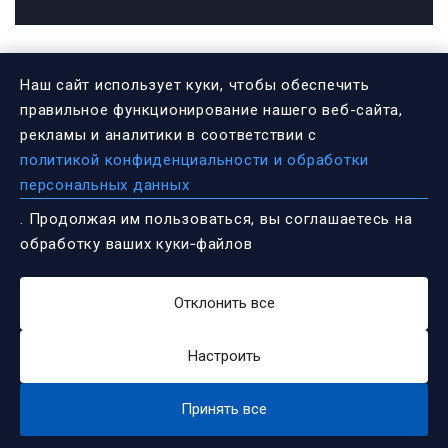
Наш сайт использует куки, чтобы обеспечить
ИНФОРМАЦИЯ
правильное функционирование нашего веб-сайта,
рекламы и аналитики в соответствии с
политикой конфиденциальности и обработки
Федеральный проект «Культура
персональных данных
малой Родины»
. Продолжая им пользоваться, вы соглашаетесь на
обработку ваших куки‑файлов
Независимая оценка качества
оказания услуг. Анкета
Отклонить все
Настроить
©
2026
. Все права защищены.
Политика
конфиденциальности
|
Создание сайта - студия Уфа Веб
Принять все